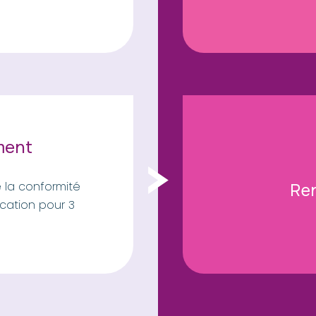
ment
e la conformité
Re
ication pour 3