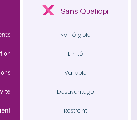
Sans Qualiopi
ents
Non éligible
tion
Limité
ions
Variable
vité
Désavantage
ment
Restreint