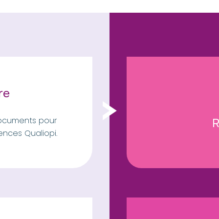
re
documents pour
R
gences Qualiopi.