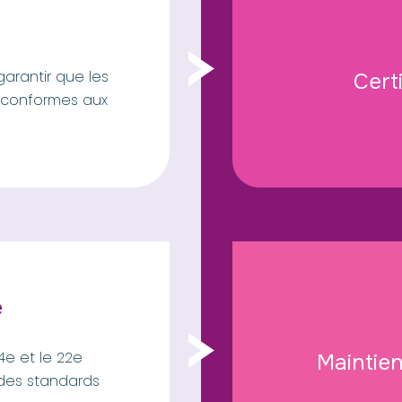
arantir que les
Certi
t conformes aux
e
4e et le 22e
Maintien
 des standards