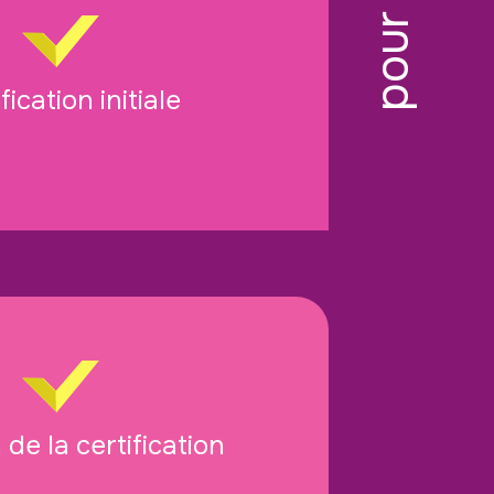
fication initiale
 de la certification