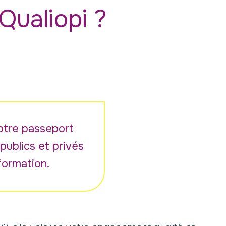
Qualiopi ?
votre passeport
ublics et privés
formation.