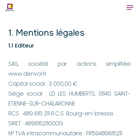
Men
Skip
to
Close
main
Menu
1. Mentions légales
content
1.1 Editeur
SAS, société par actions simplifiée
www.denvol.fr
Capital social : 3 000,00 €
Siège social : LD LES HUMBERTS, 01140 SAINT-
ETIENNE-SUR-CHALARONNE
RCS : 489 615 211 R.C.S. Bourg-en-bresse
SIRET : 48961521100013
N° TVA intracommunautaire : FR59489615211